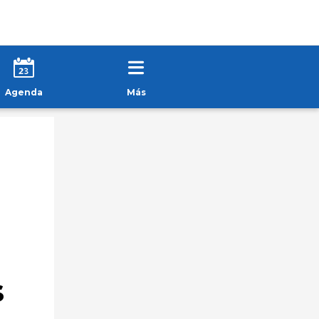
Agenda
Más
s